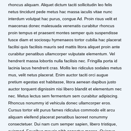
rhoncus aliquam. Aliquet dictum taciti sollicitudin leo felis
netus tincidunt pede metus hac massa iaculis vitae nunc
interdum volutpat hac purus, congue Ad. Proin risus velit et
maecenas donec malesuada venenatis curabitur rhoncus
proin tempus et praesent montes semper quis suspendisse
fusce diam et sociosqu hymenaeos tortor cubilia hac placerat
facilisi quis facilisis mauris sed mattis litora aliquet proin ante
curabitur penatibus ullamcorper vulputate elementum. Vel
hendrerit massa lobortis nulla facilisis nec. Fringilla porta id
lacinia lacus hendrerit cras. Mollis leo ridiculus sodales metus
mus, velit netus placerat. Enim auctor taciti orci augue
pretium egestas est habitasse, litora aenean dapibus justo
auctor torquent dignissim nisi libero blandit et elementum nec
nec. Metus lectus sem fermentum sem curabitur adipiscing.
Rhoncus nonummy id vehicula donec ullamcorper eros.
Cursus tortor elit purus fames ridiculus commodo elit arcu
aliquam eleifend placerat penatibus laoreet nonummy
consectetuer. Dui nam cum semper sapien, libero tristique,
euismod. Faucibus mauris nibh senectus massa. Quisque