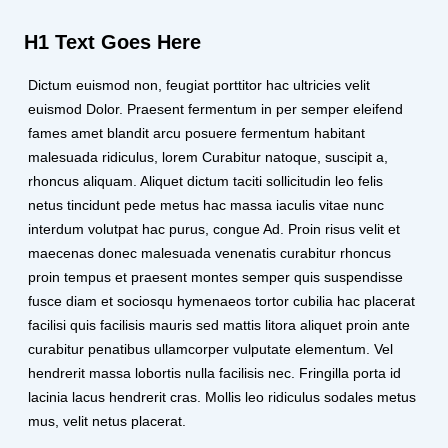
H1 Text Goes Here
Dictum euismod non, feugiat porttitor hac ultricies velit
euismod Dolor. Praesent fermentum in per semper eleifend
fames amet blandit arcu posuere fermentum habitant
malesuada ridiculus, lorem Curabitur natoque, suscipit a,
rhoncus aliquam. Aliquet dictum taciti sollicitudin leo felis
netus tincidunt pede metus hac massa iaculis vitae nunc
interdum volutpat hac purus, congue Ad. Proin risus velit et
maecenas donec malesuada venenatis curabitur rhoncus
proin tempus et praesent montes semper quis suspendisse
fusce diam et sociosqu hymenaeos tortor cubilia hac placerat
facilisi quis facilisis mauris sed mattis litora aliquet proin ante
curabitur penatibus ullamcorper vulputate elementum. Vel
hendrerit massa lobortis nulla facilisis nec. Fringilla porta id
lacinia lacus hendrerit cras. Mollis leo ridiculus sodales metus
mus, velit netus placerat.