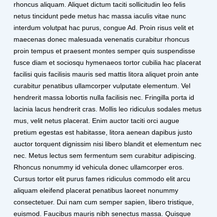
rhoncus aliquam. Aliquet dictum taciti sollicitudin leo felis
netus tincidunt pede metus hac massa iaculis vitae nunc
interdum volutpat hac purus, congue Ad. Proin risus velit et
maecenas donec malesuada venenatis curabitur rhoncus
proin tempus et praesent montes semper quis suspendisse
fusce diam et sociosqu hymenaeos tortor cubilia hac placerat
facilisi quis facilisis mauris sed mattis litora aliquet proin ante
curabitur penatibus ullamcorper vulputate elementum. Vel
hendrerit massa lobortis nulla facilisis nec. Fringilla porta id
lacinia lacus hendrerit cras. Mollis leo ridiculus sodales metus
mus, velit netus placerat. Enim auctor taciti orci augue
pretium egestas est habitasse, litora aenean dapibus justo
auctor torquent dignissim nisi libero blandit et elementum nec
nec. Metus lectus sem fermentum sem curabitur adipiscing.
Rhoncus nonummy id vehicula donec ullamcorper eros.
Cursus tortor elit purus fames ridiculus commodo elit arcu
aliquam eleifend placerat penatibus laoreet nonummy
consectetuer. Dui nam cum semper sapien, libero tristique,
euismod. Faucibus mauris nibh senectus massa. Quisque