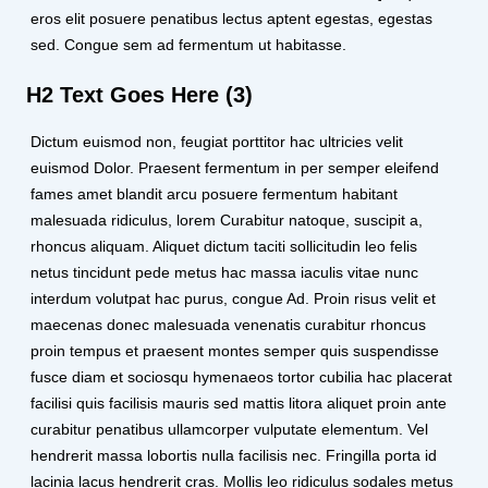
eros elit posuere penatibus lectus aptent egestas, egestas
sed. Congue sem ad fermentum ut habitasse.
H2 Text Goes Here (3)
Dictum euismod non, feugiat porttitor hac ultricies velit
euismod Dolor. Praesent fermentum in per semper eleifend
fames amet blandit arcu posuere fermentum habitant
malesuada ridiculus, lorem Curabitur natoque, suscipit a,
rhoncus aliquam. Aliquet dictum taciti sollicitudin leo felis
netus tincidunt pede metus hac massa iaculis vitae nunc
interdum volutpat hac purus, congue Ad. Proin risus velit et
maecenas donec malesuada venenatis curabitur rhoncus
proin tempus et praesent montes semper quis suspendisse
fusce diam et sociosqu hymenaeos tortor cubilia hac placerat
facilisi quis facilisis mauris sed mattis litora aliquet proin ante
curabitur penatibus ullamcorper vulputate elementum. Vel
hendrerit massa lobortis nulla facilisis nec. Fringilla porta id
lacinia lacus hendrerit cras. Mollis leo ridiculus sodales metus