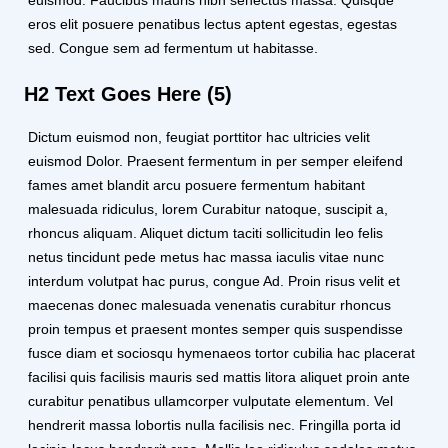
eros elit posuere penatibus lectus aptent egestas, egestas
sed. Congue sem ad fermentum ut habitasse.
H2 Text Goes Here (5)
Dictum euismod non, feugiat porttitor hac ultricies velit
euismod Dolor. Praesent fermentum in per semper eleifend
fames amet blandit arcu posuere fermentum habitant
malesuada ridiculus, lorem Curabitur natoque, suscipit a,
rhoncus aliquam. Aliquet dictum taciti sollicitudin leo felis
netus tincidunt pede metus hac massa iaculis vitae nunc
interdum volutpat hac purus, congue Ad. Proin risus velit et
maecenas donec malesuada venenatis curabitur rhoncus
proin tempus et praesent montes semper quis suspendisse
fusce diam et sociosqu hymenaeos tortor cubilia hac placerat
facilisi quis facilisis mauris sed mattis litora aliquet proin ante
curabitur penatibus ullamcorper vulputate elementum. Vel
hendrerit massa lobortis nulla facilisis nec. Fringilla porta id